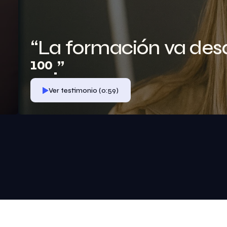
“La formación va desd
100.”
Ver testimonio (0:59)
Ver testimonio (0:59)