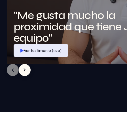
"Me gusta mucho la 
proximidad que tiene J
equipo"
Ver testimonio (1:20)
Ver testimonio (1:20)