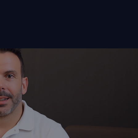
Agendar una cita
Estamos aquí para ayudarte
Agendar una cita